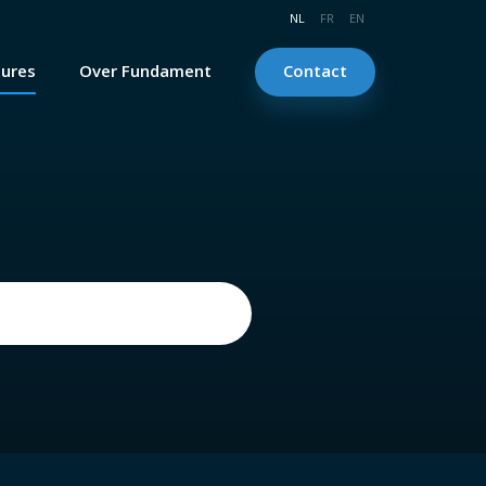
NL
FR
EN
tures
Over Fundament
Contact