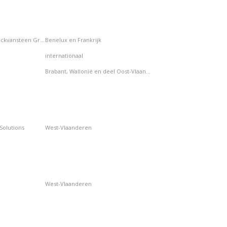
JAVER en GLOBIUS (Jonckvansteen Group)
Benelux en Frankrijk
internationaal
Brabant, Wallonië en deel Oost-Vlaanderen
 Solutions
West-Vlaanderen
West-Vlaanderen