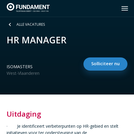
ALLE VACATURES
Home
HR MANAGER
Diensten
Insights Discovery
Solliciteer nu
ISOMASTERS
West-Vlaanderen
Vacatures
Over Fundament
Contact
Uitdaging
· Je identificeert verbeterpunten op HR-gebied en stelt
NL
FR
EN
initiatieven voor ter ondersteuning van de